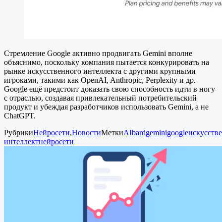
Стремление Google активно продвигать Gemini вполне
объяснимо, поскольку компания пытается конкурировать на
рынке искусственного интеллекта с другими крупными
игроками, такими как OpenAI, Anthropic, Perplexity и др.
Google ещё предстоит доказать свою способность идти в ногу
с отраслью, создавая привлекательный потребительский
продукт и убеждая разработчиков использовать Gemini, а не
ChatGPT.
Рубрики
Нейросети
,
Новости
Метки
AI
bard
gemini
google
искусств
интеллект
нейросети