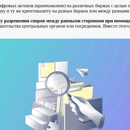
ифровых активов (
криптовалют
) на различных биржах с целью 
одну и ту же криптовалюту на разных биржах или между разным
у разрешения споров между равными сторонами при помощи
шательства центральных органов или посредников. Вместо этог