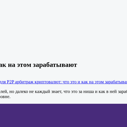
ак на этом зарабатывают
для P2P арбитраж криптовалют: что это и как на этом зарабатыв
й, но далеко не каждый знает, что это за ниша и как в ней зар
овне.