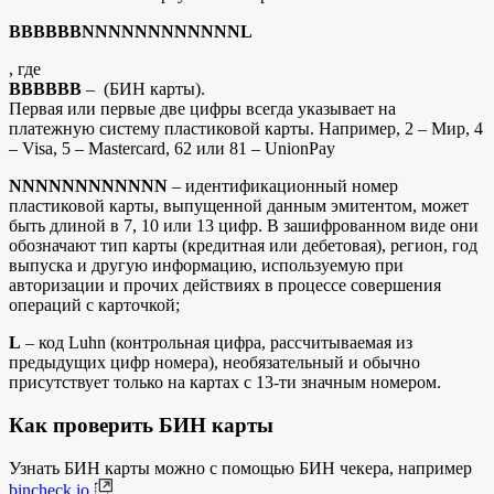
BBBBBBNNNNNNNNNNNNL
, где
BBBBBB
– (БИН карты).
Первая или первые две цифры всегда указывает на
платежную систему пластиковой карты. Например, 2 – Мир, 4
– Visa, 5 – Mastercard, 62 или 81 – UnionPay
NNNNNNNNNNNN
– идентификационный номер
пластиковой карты, выпущенной данным эмитентом, может
быть длиной в 7, 10 или 13 цифр. В зашифрованном виде они
обозначают тип карты (кредитная или дебетовая), регион, год
выпуска и другую информацию, используемую при
авторизации и прочих действиях в процессе совершения
операций с карточкой;
L
– код Luhn (контрольная цифра, рассчитываемая из
предыдущих цифр номера), необязательный и обычно
присутствует только на картах с 13-ти значным номером.
Как проверить БИН карты
Узнать БИН карты можно с помощью БИН чекера, например
bincheck.io