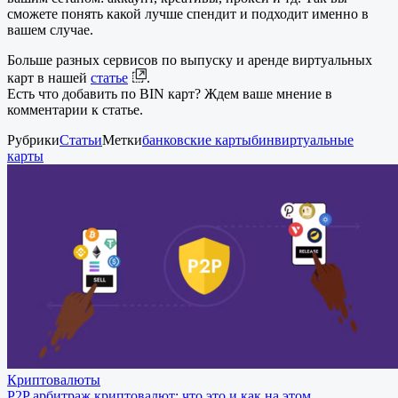
сможете понять какой лучше спендит и подходит именно в
вашем случае.
Больше разных сервисов по выпуску и аренде виртуальных
карт в нашей
статье
.
Есть что добавить по BIN карт? Ждем ваше мнение в
комментарии к статье.
Рубрики
Статьи
Метки
банковские карты
бин
виртуальные
карты
Криптовалюты
P2P арбитраж криптовалют: что это и как на этом