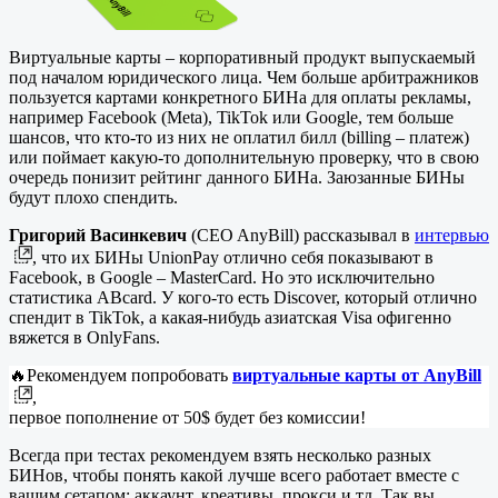
Виртуальные карты – корпоративный продукт выпускаемый
под началом юридического лица. Чем больше арбитражников
пользуется картами конкретного БИНа для оплаты рекламы,
например Facebook (Meta), TikTok или Google, тем больше
шансов, что кто-то из них не оплатил билл (billing – платеж)
или поймает какую-то дополнительную проверку, что в свою
очередь понизит рейтинг данного БИНа. Заюзанные БИНы
будут плохо спендить.
Григорий Васинкевич
(CEO AnyBill) рассказывал в
интервью
, что их БИНы UnionPay отлично себя показывают в
Facebook, в Google – MasterCard. Но это исключительно
статистика ABcard. У кого-то есть Discover, который отлично
спендит в TikTok, а какая-нибудь азиатская Visa офигенно
вяжется в OnlyFans.
🔥Рекомендуем попробовать
виртуальные карты от AnyBill
,
первое пополнение от 50$ будет без комиссии!
Всегда при тестах рекомендуем взять несколько разных
БИНов, чтобы понять какой лучше всего работает вместе с
вашим сетапом: аккаунт, креативы, прокси и тд. Так вы