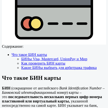
Содержание:
Что такое БИН карты
БИНы Visa, Mastercard, UnionPay и Мир
Как проверить БИН карты
Какие БИНы выбрать для арбитража трафика
Что такое БИН карты
БИН
(сокращение от английского
Bank Identification Number
–
Банковский идентификационный номер
) карты –
это
последовательность нескольких первых цифр номера
пластиковой или виртуальный карты,
указанной
непосредственно на самой карте. БИН указывает на банк,