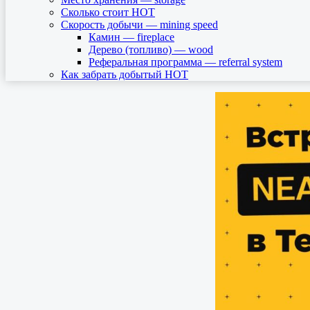
Сколько стоит HOT
Скорость добычи — mining speed
Камин — fireplace
Дерево (топливо) — wood
Реферальная программа — referral system
Как забрать добытый HOT