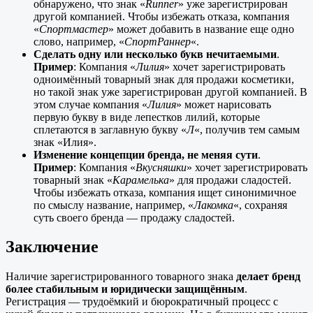
обнаружено, что знак «
Runner
» уже зарегистрирован
другой компанией. Чтобы избежать отказа, компания
«
Спортмастер
» может добавить в название еще одно
слово, например, «
СпортРаннер
«.
Сделать одну или несколько букв нечитаемыми
.
Пример
: Компания «
Лилия
» хочет зарегистрировать
одноимённый товарный знак для продажи косметики,
но такой знак уже зарегистрирован другой компанией. В
этом случае компания «
Лилия
» может нарисовать
первую букву в виде лепестков лилий, которые
сплетаются в заглавную букву «
Л
«, получив тем самым
знак «Илия».
Изменение концепции бренда, не меняя сути
.
Пример
: Компания «
Вкусняшки
» хочет зарегистрировать
товарный знак «
Карамелька
» для продажи сладостей.
Чтобы избежать отказа, компания ищет синонимичное
по смыслу название, например, «
Лакомка
«, сохраняя
суть своего бренда — продажу сладостей.
Заключение
Наличие зарегистрированного товарного знака
делает бренд
более стабильным и юридически защищённым
.
Регистрация — трудоёмкий и бюрократичный процесс с