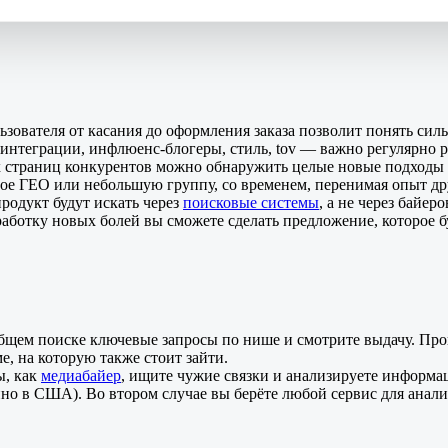
льзователя от касания до оформления заказа позволит понять сил
 интеграции, инфлюенс-блогеры, стиль, tov — важно регулярно ра
х страниц конкурентов можно обнаружить целые новые подходы
тное ГЕО или небольшую группу, со временем, перенимая опыт д
продукт будут искать через
поисковые системы
, а не через байеро
оработку новых болей вы сможете сделать предложение, которое б
общем поиске ключевые запросы по нише и смотрите выдачу. Про
ме, на которую также стоит зайти.
ы, как
медиабайер
, ищите чужие связки и анализируете информа
о в США). Во втором случае вы берёте любой сервис для анали