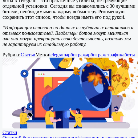
Боты в Telegram – это практичные утилиты, не требующие
отдельной установки. Сегодня вы ознакомились с 30 лучшими
ботами, необходимыми каждому вебмастеру. Рекомендую
сохранить этот список, чтобы всегда иметь его под рукой.
*Информация основана на данных из публичных источников и
отзывах пользователей. Владельцы ботов могут меняться
или они могут прекращать свою деятельность, поэтому мы
не гарантируем их стабильную работу.
Рубрики
Статьи
Метки
telegram
арбитраж
арбитраж трафика
боты
Статьи
Осенний бум: стратегии создания эффективных креативов для