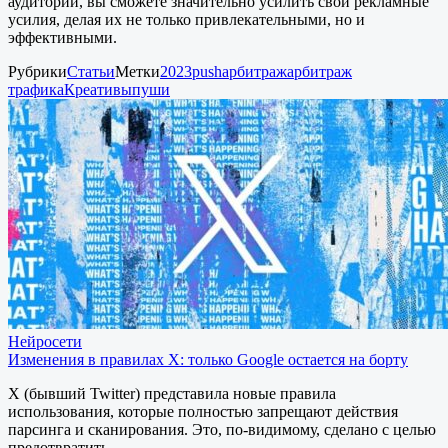
аудитории, вы сможете значительно усилить свои рекламные
усилия, делая их не только привлекательными, но и
эффективными.
Рубрики
Статьи
Метки
2023
push
арбитраж
арбитраж
трафика
Креативы
пуши
Нейросети
Изменения в правилах X: только Google остается на борту
X (бывший Twitter) представила новые правила
использования, которые полностью запрещают действия
парсинга и сканирования. Это, по-видимому, сделано с целью
предотвратить…