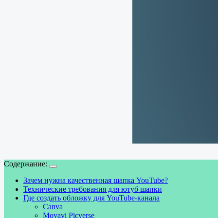
Содержание:
Зачем нужна качественная шапка YouTube?
Технические требования для ютуб шапки
Где создать обложку для YouTube-канала
Canva
Movavi Picverse