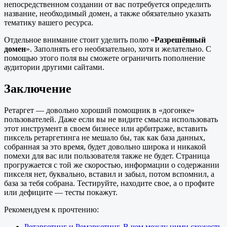
непосредственном создании от вас потребуется определить
название, необходимый домен, а также обязательно указать
тематику вашего ресурса.
Отдельное внимание стоит уделить полю «
Разрешённый
домен
». Заполнять его необязательно, хотя и желательно. С
помощью этого поля вы сможете ограничить пополнение
аудитории другими сайтами.
Заключение
Ретаргет — довольно хороший помощник в «догонке»
пользователей. Даже если вы не видите смысла использовать
этот инструмент в своем бизнесе или арбитраже, вставить
пиксель ретаргетинга не мешало бы, так как база данных,
собранная за это время, будет довольно широка и никакой
помехи для вас или пользователя также не будет. Страница
прогружается с той же скоростью, информации о содержании
пикселя нет, буквально, вставил и забыл, потом вспомнил, а
база за тебя собрана. Тестируйте, находите свое, а о профите
или дефиците — тесты покажут.
Рекомендуем к прочтению:
Ретаргетинг и Ремаркетинг. В чем между ними схожесть