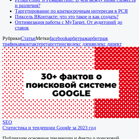
и различия?
Таргетирование по краткосрочным интересам в РСЯ
Пиксель ВКонтакте: что это такое и как создать?
Оптимизация работы с MyTarget. От аудиторий до
ставок
Рубрики
Статьи
Метки
facebook
арбитраж
арбитраж
трафика
вконтакте
ретаргетинг
яндекс дзен
яндекс директ
SEO
Статистика и тенденции Google за 2023 год
Публикуем основные тенденции и факты о поисковой