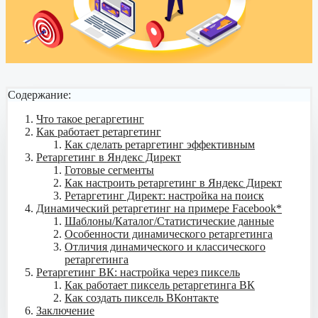
Содержание:
Что такое регаргетинг
Как работает ретаргетинг
Как сделать ретаргетинг эффективным
Ретаргетинг в Яндекс Директ
Готовые сегменты
Как настроить ретаргетинг в Яндекс Директ
Ретаргетинг Директ: настройка на поиск
Динамический ретаргетинг на примере Facebook*
Шаблоны/Каталог/Статистические данные
Особенности динамического ретаргетинга
Отличия динамического и классического
ретаргетинга
Ретаргетинг ВК: настройка через пиксель
Как работает пиксель ретаргетинга ВК
Как создать пиксель ВКонтакте
Заключение