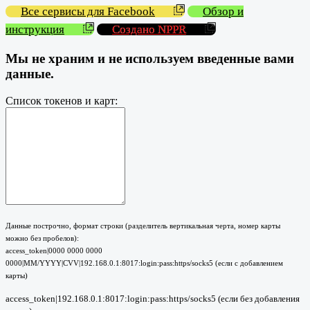
Все сервисы для Facebook
Обзор и
инструкция
Создано NPPR
Мы не храним и не используем введенные вами
данные.
Список токенов и карт:
Данные построчно, формат строки (разделитель вертикальная черта, номер карты
можно без пробелов):
access_token|0000 0000 0000
0000|MM/YYYY|CVV|192.168.0.1:8017:login:pass:https/socks5 (если с добавлением
карты)
access_token|192.168.0.1:8017:login:pass:https/socks5 (если без добавления