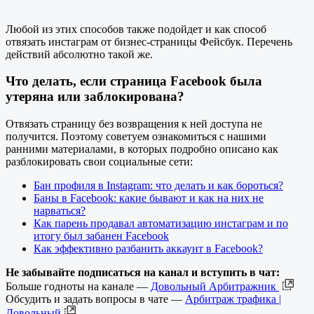
Любой из этих способов также подойдет и как способ
отвязать инстаграм от бизнес-страницы Фейсбук. Перечень
действий абсолютно такой же.
Что делать, если страница Facebook была
утеряна или заблокирована?
Отвязать страницу без возвращения к ней доступа не
получится. Поэтому советуем ознакомиться с нашими
ранними материалами, в которых подробно описано как
разблокировать свои социальные сети:
Бан профиля в Instagram: что делать и как бороться?
Баны в Facebook: какие бывают и как на них не
нарваться?
Как парень продавал автоматизацию инстаграм и по
итогу был забанен Facebook
Как эффективно разбанить аккаунт в Facebook?
Не забывайте подписаться на канал и вступить в чат:
Больше годноты на канале —
Довольный Арбитражник
Обсудить и задать вопросы в чате —
Арбитраж трафика |
Довольный