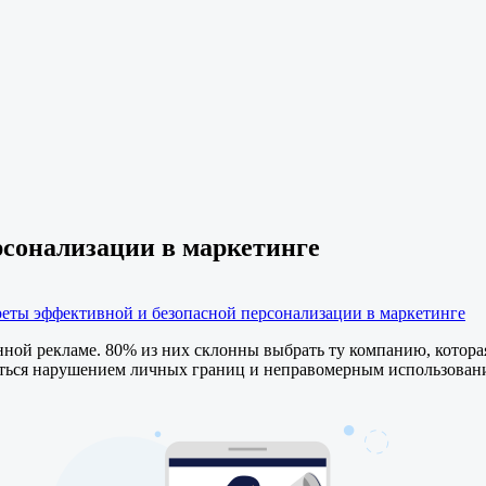
рсонализации в маркетинге
реты эффективной и безопасной персонализации в маркетинге
ной рекламе. 80% из них склонны выбрать ту компанию, которая
аться нарушением личных границ и неправомерным использован