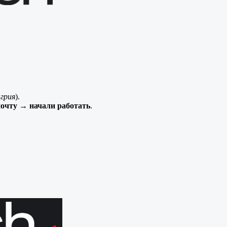
нгрия
).
почту → начали работать
.