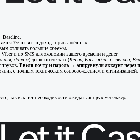
 Baseline.
ляется 5% от всего дохода приглашённых.
вым отливать большие объёмы.
Viber и по SMS для экономии вашего времени и денег.
рмания, Латам
) до экзотических (
Кения, Бангладеш, Словакий, Ве
аппрувов.
Ввели почту и пароль → аппрувнули аккаунт через 
очник с полным техническим сопровождением и оптимизацией.
росто, так как нет необходимости ожидать аппрув менеджера.