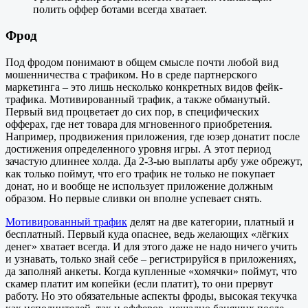
полить оффер ботами всегда хватает.
Фрод
Под фродом понимают в общем смысле почти любой вид
мошенничества с трафиком. Но в среде партнерского
маркетинга – это лишь несколько конкретных видов фейк-
трафика. Мотивированный трафик, а также обманутый.
Первый вид процветает до сих пор, в специфических
офферах, где нет товара для мгновенного приобретения.
Например, продвижения приложения, где юзер донатит после
достижения определенного уровня игры. А этот период
зачастую длиннее холда. Да 2-3-ью выплаты арбу уже обрежут,
как только поймут, что его трафик не только не покупает
донат, но и вообще не использует приложение должным
образом. Но первые сливки он вполне успевает снять.
Мотивированный трафик
делят на две категории, платный и
бесплатный. Первый куда опаснее, ведь желающих «лёгких
денег» хватает всегда. И для этого даже не надо ничего учить
и узнавать, только знай себе – регистрируйся в приложениях,
да заполняй анкеты. Когда купленные «хомячки» поймут, что
скамер платит им копейки (если платит), то они прервут
работу. Но это обязательные аспекты фроды, высокая текучка