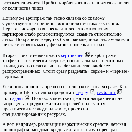
регламентируются. Прибыль арбитражника напрямую зависит
от количества лидов.
Почему же арбитраж так тесно связана со скамом?
Существуют две причины возникновения такого мнения.
Первая – исходя из вышесказанного, что отношения
партнеров слабо регламентируются, скамить относительно
легко. По крайней мере, так было раньше, пока рекламодатели
не стали ставить массу фильтров проверки трафика.
Вторая – значительная часть
вертикалей
в арбитраже
трафика – фактически «серые», они легальны на некоторых
площадках, но нелегальны на большинстве наиболее
распространенных. Стоит сразу разделять «серые» и «черные»
вертикали.
Если ниша просто запрещена на площадке – она «серая». Как
пример, в TikTok нельзя продвигать
нутру
,
гемблинг
или
адалт
. Но в большинстве стран эти направления не
запрещены, продуктами этих отраслей пользуются
практически все люди на земле, просто на
специализированных ресурсах.
А вот, например, реализация наркотических средств, детская
порнография, заведомо вредные для организма препараты