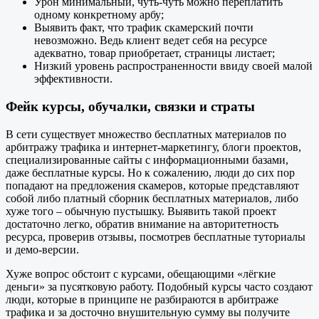
Урон минимальный, чуть-чуть можно переплатить
одному конкретному арбу;
Выявить факт, что трафик скамерский почти
невозможно. Ведь клиент ведет себя на ресурсе
адекватно, товар приобретает, страницы листает;
Низкий уровень распространенности ввиду своей малой
эффективности.
Фейк курсы, обучалки, связки и страты
В сети существует множество бесплатных материалов по
арбитражу трафика и интернет-маркетингу, блоги проектов,
специализированные сайты с информационными базами,
даже бесплатные курсы. Но к сожалению, люди до сих пор
попадают на предложения скамеров, которые представляют
собой либо платный сборник бесплатных материалов, либо
хуже того – обычную пустышку. Выявить такой проект
достаточно легко, обратив внимание на авторитетность
ресурса, проверив отзывы, посмотрев бесплатные туториалы
и демо-версии.
Хуже вопрос обстоит с курсами, обещающими «лёгкие
деньги» за пусятковую работу. Подобный курсы часто создают
люди, которые в принципе не разбираются в арбитраже
трафика и за досточно внушительную сумму вы получите