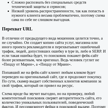
Сложно распознать без специальных средств
технической защиты и сервисов;
Низкий уровень распространенности, так как попасть в
нужного клиента весьма проблематично, поэтому схема
сама по себе не слишком выгодная.
Перехват URL
В отличии от предыдущего вида мошенник целится точно, а
не случайно. Он создает копию сайта услуг, магазина или
иного проекта рекламодателя и перехватывает ошибочный
трафик, людей, допустивших ошибку в type in, либо в SERP. И
если такая ошибка будет, то поисковик покажет фейк-сайт
более релевантным, чем оригинал. Ведь человек гуглит не
«Пиццу от Марии», а «Пиццу от Мраии».
Попавший же на фейк-сайт клиент любым кликом будет
переведен на оригинальный сайт, где и продолжит покупку.
По сути, скамер выдает собственных клиентов компании за
свой трафик, который он привел на ресурс.
Схема вроде бы звучит выгодно, но на проверку, любой
компетентный поисковик сверяет авторитетность сайта, его
количество уникальных пользователей, поведенческий
фактор. И пессимизирует фейки в поисковой выдаче. Поэтому