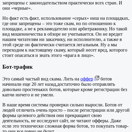
запрещены с законодательством практически всех стран. И
они «черные».
Но факт есть факт, использование «серых» ниш на площадках,
где они запрещены – это тоже скам, но по отношению к
площадке, а не к рекламодателю или арбитражнику. Но такой
вид мошенничества в обзоре не учитывается. Он не вредит
нашим читателям ни заказчику, ни исполнителю, а также в
этой среде он фактически считается легальным. Ну а мы
переходим к настоящему скаму, который несет вред, которого
стоит опасаться и знать этого «врага в лицо».
Бот-трафик
Это самый частый вид скама. Лить на
оффер
ботов
начинали еще 20 лет назад,достаточно было отправлять
довольно простеньких ботов, которые кроме регистрации без
капчи ничего и не умели.
В наше время системы проверки сильно выросли. Ботов от
людей отличить очень просто – после регистрации или другой
формы целевого действия они прекращают свою
деятельность, не исследуют сайт, не читают офферы. Даже
если это технически сложная форма ботов, то покупать товар-
то они все равно не будут.