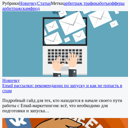
Рубрики
Новичку
,
Статьи
Метки
арбитраж трафика
боты
офферы
арбитраж
скам
фрод
Новичку
Email рассылки: рекомендации по запуску и как не попасть в
спам
Подробный гайд для тех, кто находится в начале своего пути
работы с Email-маркетингом: всё, что необходимо для
подготовки и запуска…