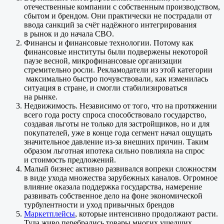
отечественные компании с собственным производством,
сбытом и брендом. Они практически не пострадали от
ввода санкций за счёт надёжного интегрирования
в рынок и до начала СВО.
Финансы и финансовые технологии. Потому как
финансовые институты были подвержены некоторой
паузе весной, микрофинансовые организации
стремительно росли. Рекламодатели из этой категории
максимально быстро почувствовали, как изменилась
ситуация в стране, и смогли стабилизироваться
на рынке.
Недвижимость. Независимо от того, что на протяжении
всего года росту спроса способствовало государство,
создавая льготы не только для застройщиков, но и для
покупателей, уже в конце года сегмент начал ощущать
значительное давление из-за внешних причин. Таким
образом льготная ипотека сильно повлияла на спрос
и стоимость предложений.
Малый бизнес активно развивался вопреки сложностям
в виде ухода множества зарубежных каналов. Огромное
влияние оказала поддержка государства, намерение
развивать собственное дело на фоне экономической
турбулентности и уход привычных брендов
Маркетплейсы
, которые интенсивно продолжают расти.
Туда живо перебрались товары многих ушедших