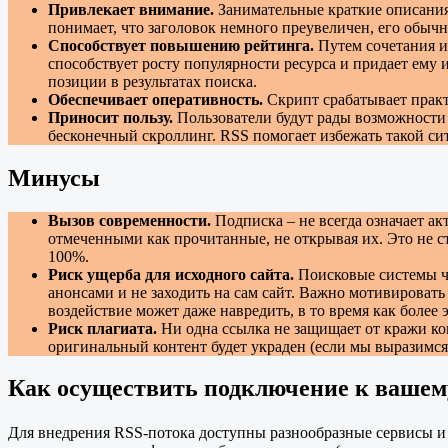
Привлекает внимание.
Занимательные краткие описания 
понимает, что заголовок немного преувеличен, его обыч
Способствует повышению рейтинга.
Путем сочетания и
способствует росту популярности ресурса и придает ему 
позиции в результатах поиска.
Обеспечивает оперативность.
Скрипт срабатывает практ
Приносит пользу.
Пользователи будут рады возможности э
бесконечный скроллинг. RSS помогает избежать такой си
Минусы
Вызов современности.
Подписка – не всегда означает а
отмеченными как прочитанные, не открывая их. Это не с
100%.
Риск ущерба для исходного сайта.
Поисковые системы ча
анонсами и не заходить на сам сайт. Важно мотивировать
воздействие может даже навредить, в то время как боле
Риск плагиата.
Ни одна ссылка не защищает от кражи кон
оригинальный контент будет украден (если мы выразимся 
Как осуществить подключение к вашем
Для внедрения RSS-потока доступны разнообразные сервисы и