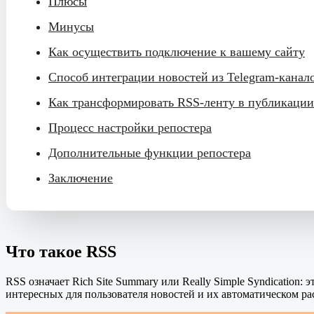
Плюсы
Минусы
Как осуществить подключение к вашему сайту
Способ интеграции новостей из Telegram-канал
Как трансформировать RSS-ленту в публикации
Процесс настройки репостера
Дополнительные функции репостера
Заключение
Что такое RSS
RSS означает Rich Site Summary или Really Simple Syndication
интересных для пользователя новостей и их автоматическом р