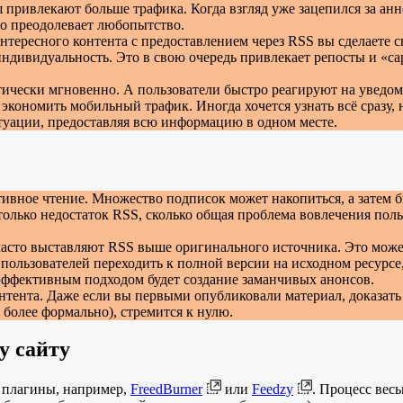
привлекают больше трафика. Когда взгляд уже зацепился за анн
но преодолевает любопытство.
нтересного контента с предоставлением через RSS вы сделаете 
индивидуальность. Это в свою очередь привлекает репосты и «с
ически мгновенно. А пользователи быстро реагируют на уведом
кономить мобильный трафик. Иногда хочется узнать всё сразу, 
туации, предоставляя всю информацию в одном месте.
ктивное чтение. Множество подписок может накопиться, а затем
только недостаток RSS, сколько общая проблема вовлечения пол
сто выставляют RSS выше оригинального источника. Это может п
 пользователей переходить к полной версии на исходном ресурсе
е эффективным подходом будет создание заманчивых анонсов.
тента. Даже если вы первыми опубликовали материал, доказать э
более формально), стремится к нулю.
у сайту
 плагины, например,
FreedBurner
или
Feedzy
. Процесс вес