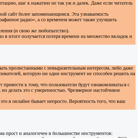
отацию, шаг к нажатию не так уж и далек. Даже если читатель
свой сайт более запоминающимся. Эта узнаваемость
арафанное радио», а со временем может также улучшить
ления (и свою же любопытство).
но в итоге получается потеря времени на множество вкладок и
 быть пролистанными с невыразительным интересом, либо даже
ьзователей, которую ни один инструмент не способен решить на
ривести к тому, что пользователи будут ознакомливаться с
, но делать это с умеренностью. Чрезмерное настойчивое
то в онлайне бывает непросто. Вероятность того, что ваш
ьма прост и аналогичен в большинстве инструментов: