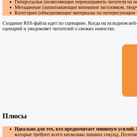
Гиперссылки (позволяющие перенаправить читателя на ис
Метаданные (захватывающие внимание заголовком, твор
Категории (объединяющие материалы по интересующим 
Создание RSS-файла идет по сценарию. Когда на исходном веб-р
сценарий и уведомляет читателей о свежих новостях.
Плюсы
Идеально для тех, кто предпочитает минимум усилий.
которые требуют всего несколько лишних секунд. Поэтом