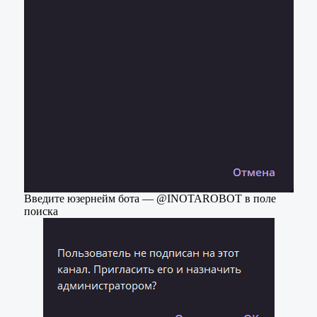
Введите юзернейм бота — @INOTAROBOT в поле
поиска