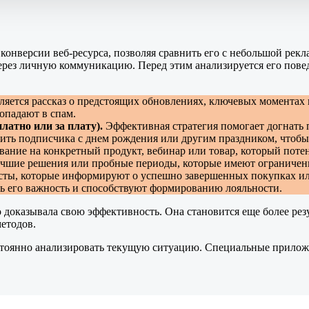
конверсии веб-ресурса, позволяя сравнить его с небольшой рек
ерез личную коммуникацию. Перед этим анализируется его повед
яется рассказ о предстоящих обновлениях, ключевых моментах
опадают в спам.
латно или за плату).
Эффективная стратегия помогает догнать
ить подписчика с днем рождения или другим праздником, чтобы 
вание на конкретный продукт, вебинар или товар, который поте
учшие решения или пробные периоды, которые имеют ограниченн
сты, которые информируют о успешно завершенных покупках или
ть его важность и способствуют формированию лояльности.
но доказывала свою эффективность. Она становится еще более р
етодов.
тоянно анализировать текущую ситуацию. Специальные приложе