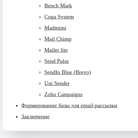
Bench Mark
Coga System
Madmimi
Mail Chimp
Mailer lite
Send Pulse
SendIn Blue (Brevo)
Uni Sender
Zoho Campaigns
Формирование базы для email-рассылки
Заключение