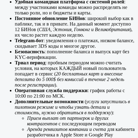
Удобная командная платформа с системой ролей
:
между участниками команды можно распределять не
только роли, но и бюджеты и карты.
Постоянное обновление БИНов
: широкий выбор как в
паблике, так и в привате. На данный момент доступно
12 БИНов (
США, Эстония, Гонконг и Великобритания
),
их число растет каждую неделю.
Telegram-бот
: уведомления о платежах, низком балансе,
скидывает 3DS коды и многое другое.
Безопасность
: пополнение баланса и выпуск карт без
KYC-верификации.
Триал период
: пробным периодом можно считать
условия, на которых КАЖДЫЙ новый пользователь
попадает в сервис (
20 бесплатных карт и внесение
депозита до 5 000$ без комиссий в течение 2 недель
после регистрации
).
Оперативная служба поддержки
: график работы с
10:00 по 21:00 по МСК.
Дополнительные возможности
(
услуги запустились в
пилотном режиме и чтобы узнать детали и
стоимость, нужно обратиться в поддержку
):
Прием выплат от партнерок и других
контрагентов
с последующим переводом
Аренда реквизитов компании и счета
для кабинета
разработчика в Apple Store и Google Play