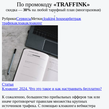
По промокоду
«TRAFFINK»
скидка —
30%
на любой тарифный план (многоразовая)
Рубрики
Сервисы
Метки
cloaking house
арбитраж
трафика
клоака
клоакинг
Статьи
Клоакинг 2024. Что это такое и как настраивать бесплатно?
К сожалению, большинство прибыльных офферов так или
иначе противоречат правилам множества крупных
источников трафика. С помощью клоакинга вебмастера