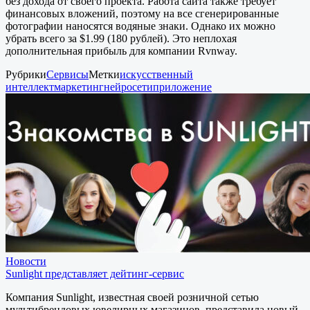
без дохода от своего проекта. Работа сайта также требует
финансовых вложений, поэтому на все сгенерированные
фотографии наносятся водяные знаки. Однако их можно
убрать всего за $1.99 (180 рублей). Это неплохая
дополнительная прибыль для компании Rvnway.
Рубрики
Сервисы
Метки
искусственный
интеллект
маркетинг
нейросети
приложение
Новости
Sunlight представляет дейтинг-сервис
Компания Sunlight, известная своей розничной сетью
мультибрендовых ювелирных магазинов, представила новый