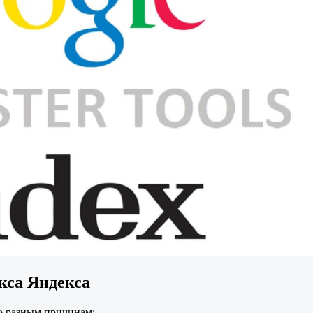
кса Яндекса
о разным причинам: