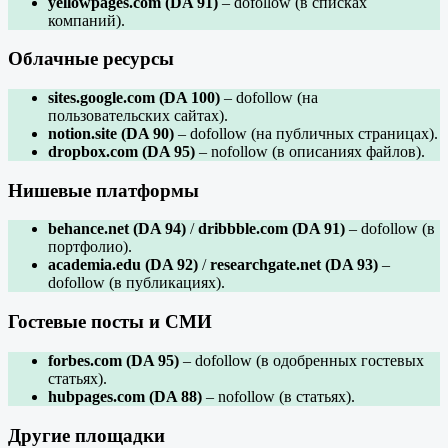
yellowpages.com (DA 91)
– dofollow (в списках
компаний).
Облачные ресурсы
sites.google.com (DA 100)
– dofollow (на
пользовательских сайтах).
notion.site (DA 90)
– dofollow (на публичных страницах).
dropbox.com (DA 95)
– nofollow (в описаниях файлов).
Нишевые платформы
behance.net (DA 94)
/
dribbble.com (DA 91)
– dofollow (в
портфолио).
academia.edu (DA 92)
/
researchgate.net (DA 93)
–
dofollow (в публикациях).
Гостевые посты и СМИ
forbes.com (DA 95)
– dofollow (в одобренных гостевых
статьях).
hubpages.com (DA 88)
– nofollow (в статьях).
Другие площадки