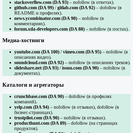
stackoverflow.com (DA 93)
– nofollow (в ответах).
github.com (DA 99)
/
gitlab.com (DA 92)
– dofollow (в
README и профилях).
news.ycombinator.com (DA 90)
– nofollow (в
комментариях).
forum.xda-developers.com (DA 88)
– nofollow (в постах).
Медиа-хостинги
youtube.com (DA 100)
/
vimeo.com (DA 95)
– nofollow (в
описаниях видео).
soundcloud.com (DA 92)
– nofollow (в описаниях треков).
slideshare.net (DA 93)
/
issuu.com (DA 90)
– nofollow (в
документах).
Каталоги и агрегаторы
crunchbase.com (DA 90)
– dofollow (в профилях
компаний).
yelp.com (DA 94)
– nofollow (в отзывах), dofollow (в
бизнес-страницах).
trustpilot.com (DA 90)
– nofollow (в отзывах).
producthunt.com (DA 89)
– dofollow (на страницах
продуктов).