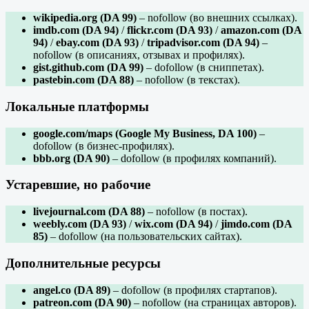
wikipedia.org (DA 99)
– nofollow (во внешних ссылках).
imdb.com (DA 94)
/
flickr.com (DA 93)
/
amazon.com (DA
94)
/
ebay.com (DA 93)
/
tripadvisor.com (DA 94)
–
nofollow (в описаниях, отзывах и профилях).
gist.github.com (DA 99)
– dofollow (в сниппетах).
pastebin.com (DA 88)
– nofollow (в текстах).
Локальные платформы
google.com/maps (Google My Business, DA 100)
–
dofollow (в бизнес-профилях).
bbb.org (DA 90)
– dofollow (в профилях компаний).
Устаревшие, но рабочие
livejournal.com (DA 88)
– nofollow (в постах).
weebly.com (DA 93)
/
wix.com (DA 94)
/
jimdo.com (DA
85)
– dofollow (на пользовательских сайтах).
Дополнительные ресурсы
angel.co (DA 89)
– dofollow (в профилях стартапов).
patreon.com (DA 90)
– nofollow (на страницах авторов).