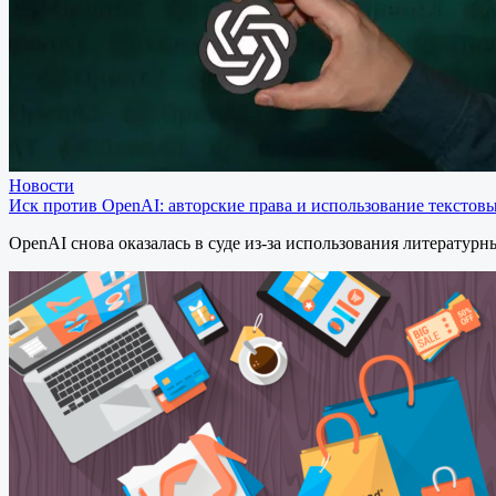
Новости
Иск против OpenAI: авторские права и использование текстов
OpenAI снова оказалась в суде из-за использования литерату