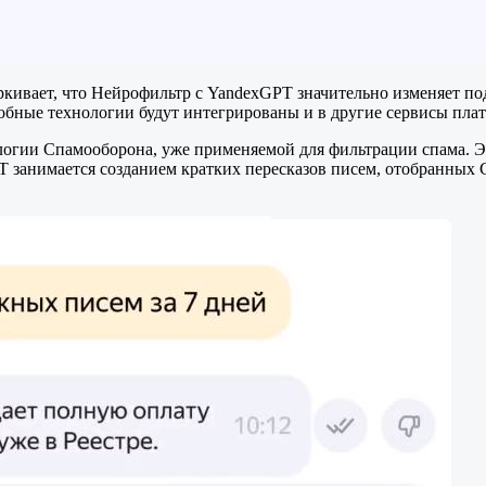
ркивает, что Нейрофильтр с YandexGPT значительно изменяет п
добные технологии будут интегрированы и в другие сервисы пла
огии Спамооборона, уже применяемой для фильтрации спама. Эт
T занимается созданием кратких пересказов писем, отобранных