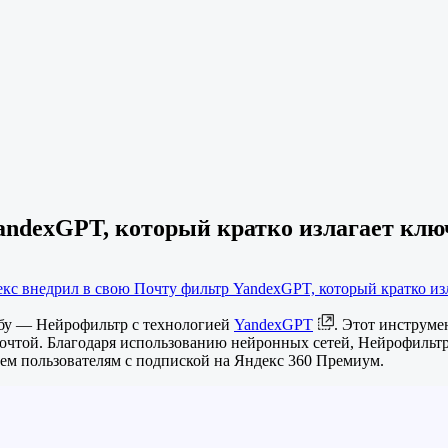
andexGPT, который кратко излагает клю
екс внедрил в свою Почту фильтр YandexGPT, который кратко из
бу — Нейрофильтр с технологией
YandexGPT
. Этот инструм
почтой. Благодаря использованию нейронных сетей, Нейрофильт
сем пользователям с подпиской на Яндекс 360 Премиум.