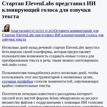
Стартап ElevenLabs представил ИИ
клонирующий голоса для озвучки
текста
Анастасия
Оставить комментарий
для
|
03.02.2023
23.10.2023
Стартап ElevenLabs представил ИИ клонирующий голоса для
озвучки текста
Несколько дней назад речевой стартап ElevenLabs запустил
бета-версию своей платформы, которая предоставляет
пользователям возможность создавать новые голоса для
преобразования текста в речь; также можно синтезировать
чей-либо голос.
Пользователям понадобилось всего несколько дней, чтобы
использовать этот инструментарий в низменных целях,
создавая дипфейки
голосов знаменитостей, озвучивающих
крайне сомнительные тексты.
Посетители печально-известного рассадника интернет-
троллей всех мастей форума 4chan обнаружили на ресурсе
множество файлов с подделанными с помощью ИИ голосами
знаменитостей, которые озвучивают расистские, гомофобные