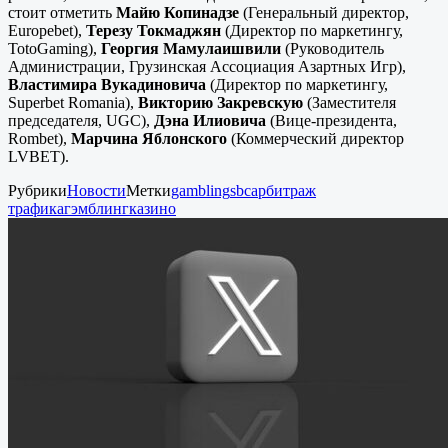
стоит отметить
Майю Копинадзе
(Генеральный директор,
Europebet),
Терезу Токмаджян
(Директор по маркетингу,
TotoGaming),
Георгия Мамулаишвили
(Руководитель
Администрации, Грузинская Ассоциация Азартных Игр),
Властимира Вукадиновича
(Директор по маркетингу,
Superbet Romania),
Викторию Закревскую
(Заместителя
председателя, UGC),
Дэна Илиовича
(Вице-президента,
Rombet),
Марчина Яблонского
(Коммерческий директор
LVBET).
Рубрики
Новости
Метки
gambling
sbc
арбитраж
трафика
гэмблинг
казино