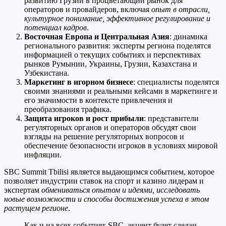
развитию Грузии в процветающий рынок для
операторов и провайдеров, включая
опыт в отрасли,
культурное понимание, эффективное регулирование и
потенциал кадров
.
Восточная Европа и Центральная Азия
: динамика
регионального развития: эксперты региона поделятся
информацией о текущих событиях и перспективах
рынков Румынии, Украины, Грузии, Казахстана и
Узбекистана.
Маркетинг в игорном бизнесе
: специалисты поделятся
своими знаниями и реальными кейсами в маркетинге и
его значимости в контексте привлечения и
преобразования трафика.
Защита игроков и рост прибыли
: представители
регуляторных органов и операторов обсудят свои
взгляды на решение регуляторных вопросов и
обеспечение безопасности игроков в условиях мировой
инфляции.
SBC Summit Tbilisi является выдающимся событием, которое
позволяет индустрии ставок на спорт и казино лидерам и
экспертам
обмениваться опытом и идеями, исследовать
новые возможности и способы достижения успеха в этом
растущем регионе
.
Как и на всех событиях SBC, акцент будет сделан