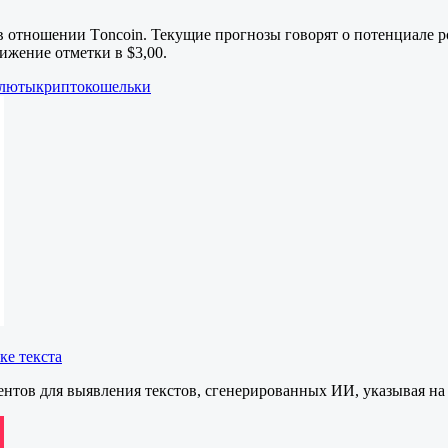
 отношении Tоncoin. Текущие прогнозы говорят о потенциале рос
ижение отметки в $3,00.
алюты
криптокошельки
ке текста
нтов для выявления текстов, сгенерированных ИИ, указывая н