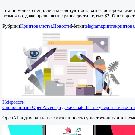
Тем не менее, специалисты советуют оставаться осторожными в
возможно, даже превышение ранее достигнутых $2,97 или дост
Рубрики
Криптовалюты
,
Новости
Метки
telegram
крипта
криптов
Нейросети
Слепое пятно OpenAI: когда даже ChatGPT не уверен в источни
OpenAI подтвердила неэффективность существующих инструме