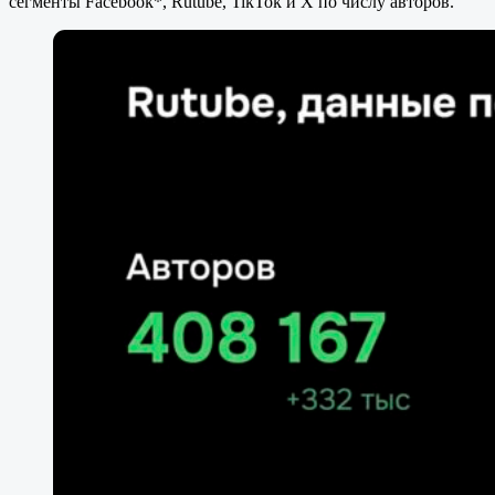
сегменты Facebook*, Rutube, TikTok и X по числу авторов.