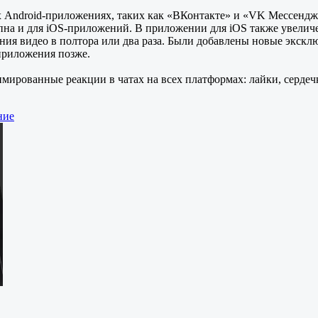
ых Android-приложениях, таких как «ВКонтакте» и «VK Мессен
пна и для iOS-приложений. В приложении для iOS также увелич
ния видео в полтора или два раза. Были добавлены новые экскл
приложения позже.
мированные реакции в чатах на всех платформах: лайки, сердеч
ние