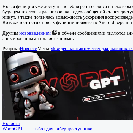
Новая функция уже доступна в веб-версии сервиса и некотор
будущем текстовая расшифровка видеосообщений станет досту
минут, а также появилась возможность ускорения воспроизведе
Возможности этих новых функций появятся в Android-версии 
Другим
нововведением
в обмене сообщениями являются ани
анимированными иллюстрациями.
Рубрики
Новости
Метки
vk
видео
вконтакте
мессенджеры
обновле
Новости
WormGPT — чат-бот для киберпреступников