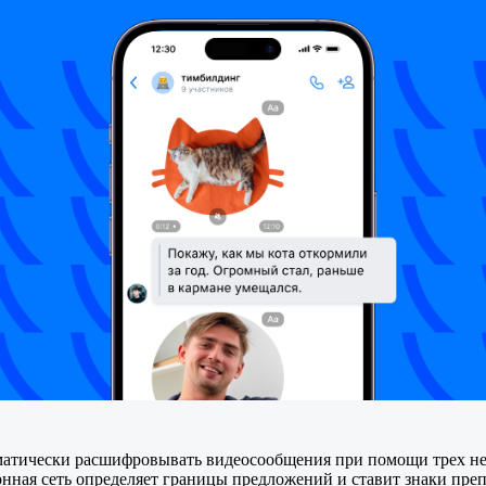
оматически расшифровывать видеосообщения при помощи трех ней
ционная сеть определяет границы предложений и ставит знаки пре