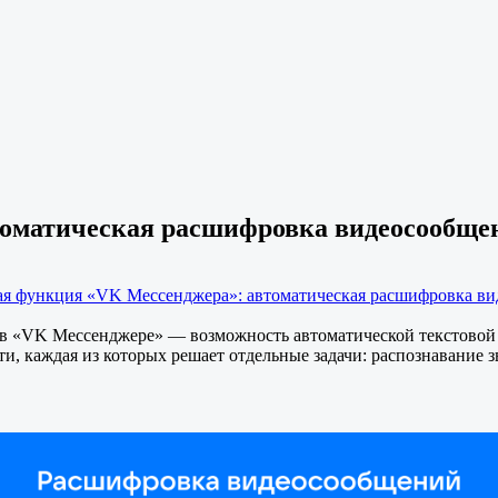
томатическая расшифровка видеосообще
ая функция «VK Мессенджера»: автоматическая расшифровка в
в «VK Мессенджере» — возможность автоматической текстовой
и, каждая из которых решает отдельные задачи: распознавание з