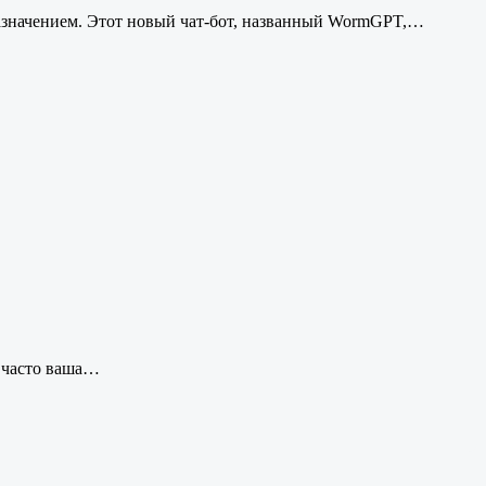
назначением. Этот новый чат-бот, названный WormGPT,…
о часто ваша…