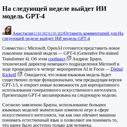
На следующей неделе выйдет ИИ
модель GPT-4
Анастасия
Оставить комментарий
для На
|
12.03.2023
12.03.2023
следующей неделе выйдет ИИ модель GPT-4
Совместно с Microsoft, OpenAI готовится представить новое
поколение языковой модели
—
GPT-4 (Generative Pre-trained
Transformer 4). Об этом
сообщил
Андреас Браун,
технический директор немецкого подразделения Microsoft в
ходе прошедшего в четверг мероприятия AI in Focus
—
Digital
Kickoff
. Ожидается, что новая языковая модель будет
существенно лучше функционально, чем предыдущая версия
GPT-3.5, и откроет новые возможности для корпоративного
использования генеративного искусственного интеллекта.
Презентация GPT-4 запланирована на следующую неделю.
Согласно заявлению Брауна, использование больших
языковых моделей значительно изменило игру в сфере
искусственного интеллекта, так как они обучают машины
понимать естественный язык и позволяют им понимать то,
что ранее было доступно только для человека.