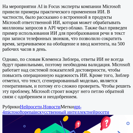
На мероприятии AI in Focus эксперты компании Microsoft
привели примеры практического применения ИИ. В
частности, было рассказано о встроенной в продукты
Microsoft ответственной ИИ, которая может обрабатывать
миллионы запросов в API через облако. Также был приведен
пример использования ИИ для преобразования речи в текст
при записи телефонных звонков, что позволило сократить
время, затрачиваемое на обобщение и ввод контента, на 500
рабочих часов в день.
Однако, по словам Клеменса Зиблера, ответы ИИ не всегда
будут правильными, поэтому необходима валидация. Microsoft
работает над системой показателей достоверности, чтобы
повысить операционную надежность ИИ. Кроме того, Зиблер
отметил, что текст, сгенерированный моделью, является
генеративным, и потому его сложно проверить. Чтобы решить
эту проблему, Microsoft строит вокруг него петлю обратной
связи с одобрением и неодобрением.
Рубрики
Нейросети
,
Новости
Метки
gpt-
4
microsoft
openai
искусственный интеллект
нейросети