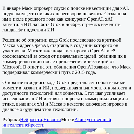
В январе Маск опроверг слухи о поиске инвестиций для xAI,
подчеркнув, что никаких переговоров не велось. Созданная
им в июле прошлого года как конкурент OpenAI, xAI
запустила ИИ-чат-бота Grok в ноябре, стремясь изменить
ландшафт индустрии ИИ.
Решение об открытии кода Grok последовало за критикой
Маска в адрес OpenAI, стартапа, в создании которого он
участвовал. Маск также подал иск против OpenAI и её
сооснователей за отход от изначальных целей, обвинив их в
коммерциализации после привлечения инвестиций от
Microsoft. В ответ на эти обвинения OpenAI заявила, что Маск
поддерживал коммерческий путь с 2015 года.
Открытие исходного кода Grok представляет собой важный
момент в развитии ИИ, подчеркивая значимость открытости и
доступности технологий для общества. Этот шаг усиливает
исследования в ИИ и ставит вопросы о коммерциализации и
этике, выдвигая xAI и Маска в качестве ключевых игроков в
диалоге о будущем этой технологии.
Рубрики
Нейросети
,
Новости
Метки
AI
искусственный
интеллект
нейросети