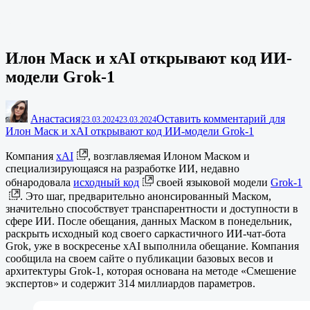
Илон Маск и xAI открывают код ИИ-
модели Grok-1
Анастасия
Оставить комментарий
для
|
23.03.2024
23.03.2024
Илон Маск и xAI открывают код ИИ-модели Grok-1
Компания
xAI
, возглавляемая Илоном Маском и
специализирующаяся на разработке ИИ, недавно
обнародовала
исходный код
своей языковой модели
Grok-1
. Это шаг, предварительно анонсированный Маском,
значительно способствует транспарентности и доступности в
сфере ИИ. После обещания, данных Маском в понедельник,
раскрыть исходный код своего саркастичного ИИ-чат-бота
Grok, уже в воскресенье xAI выполнила обещание. Компания
сообщила на своем сайте о публикации базовых весов и
архитектуры Grok-1, которая основана на методе «Смешение
экспертов» и содержит 314 миллиардов параметров.