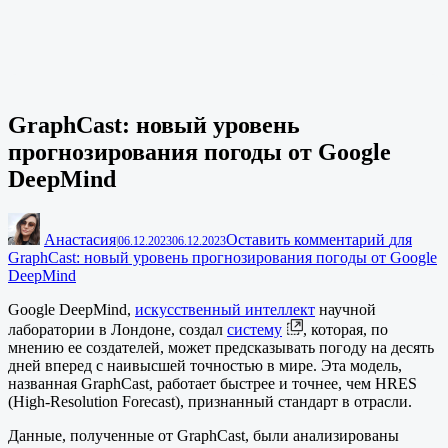
GraphCast: новый уровень
прогнозирования погоды от Google
DeepMind
Анастасия
Оставить комментарий
для
|
06.12.2023
06.12.2023
GraphCast: новый уровень прогнозирования погоды от Google
DeepMind
Google DeepMind,
искусственный интеллект
научной
лаборатории в Лондоне, создал
систему
, которая, по
мнению ее создателей, может предсказывать погоду на десять
дней вперед с наивысшей точностью в мире. Эта модель,
названная GraphCast, работает быстрее и точнее, чем HRES
(High-Resolution Forecast), признанный стандарт в отрасли.
Данные, полученные от GraphCast, были анализированы