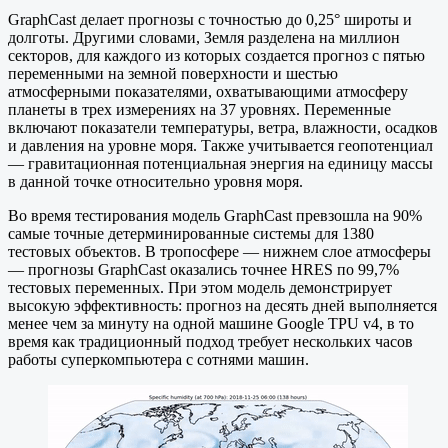
GraphCast делает прогнозы с точностью до 0,25° широты и
долготы. Другими словами, Земля разделена на миллион
секторов, для каждого из которых создается прогноз с пятью
переменными на земной поверхности и шестью
атмосферными показателями, охватывающими атмосферу
планеты в трех измерениях на 37 уровнях. Переменные
включают показатели температуры, ветра, влажности, осадков
и давления на уровне моря. Также учитывается геопотенциал
— гравитационная потенциальная энергия на единицу массы
в данной точке относительно уровня моря.
Во время тестирования модель GraphCast превзошла на 90%
самые точные детерминированные системы для 1380
тестовых объектов. В тропосфере — нижнем слое атмосферы
— прогнозы GraphCast оказались точнее HRES по 99,7%
тестовых переменных. При этом модель демонстрирует
высокую эффективность: прогноз на десять дней выполняется
менее чем за минуту на одной машине Google TPU v4, в то
время как традиционный подход требует нескольких часов
работы суперкомпьютера с сотнями машин.