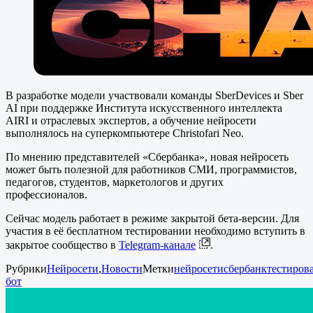
В разработке модели участвовали команды SberDevices и Sber
AI при поддержке Института искусственного интеллекта
AIRI и отраслевых экспертов, а обучение нейросети
выполнялось на суперкомпьютере Christofari Neo.
По мнению представителей «Сбербанка», новая нейросеть
может быть полезной для работников СМИ, программистов,
педагогов, студентов, маркетологов и других
профессионалов.
Сейчас модель работает в режиме закрытой бета-версии. Для
участия в её бесплатном тестировании необходимо вступить в
закрытое сообщество в
Telegram-канале
.
Рубрики
Нейросети
,
Новости
Метки
нейросети
сбербанк
тестиров
бот