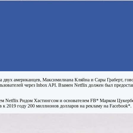
а двух американцев, Максимилиана Кляйна и Сары Граберт, гово
зователей через Inbox API. Взамен Netflix должен был предост
м Netflix Ридом Хастингсом и основателем FB* Марком Цукербе
в к 2019 году 200 миллионов долларов на рекламу на Facebook*.