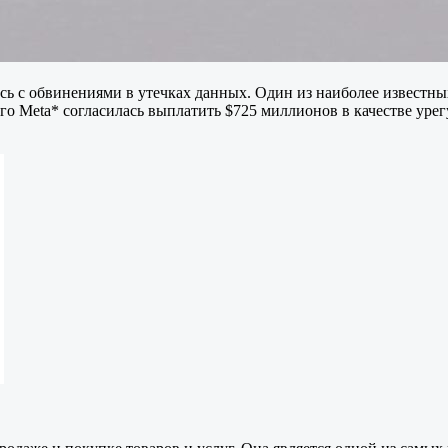
ась с обвинениями в утечках данных. Один из наиболее известных
ого Meta* согласилась выплатить $725 миллионов в качестве уре