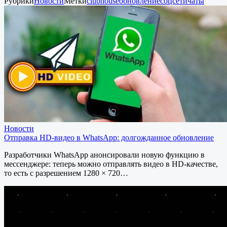
Рубрики
Новости
Метки
clubhouse
обновление
соцсети
чаты
Новости
Отправка HD-видео в WhatsApp: долгожданное обновление
Разработчики WhatsApp анонсировали новую функцию в
мессенджере: теперь можно отправлять видео в HD-качестве,
то есть с разрешением 1280 × 720…