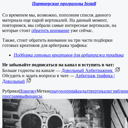
Партнерские программы Install
Со временем мы, возможно, пополним список данного
материала еще парой вертикалей. На данный момент,
повторимся, мы собрали самые интересные вертикали, на
которые стоит
обратить внимание
уже сейчас.
Также, стоит обратить внимание на три части подборки
готовых креативов для арбитража трафика:
Подборка готовых креативов для арбитража трафика
Не забывайте подписаться на канал и вступить в чат:
Больше годноты на канале —
Довольный Арбитражник
Обсудить и задать вопросы в чате —
Арбитраж трафика |
Довольный
Рубрики
Новичку
Метки
essay
sweepstake
адалт
вертикали
гэмблин
программы
финансы