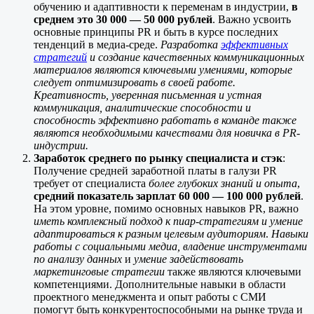
обучению и адаптивности к переменам в индустрии,
в
среднем это 30 000 — 50 000 рублей
. Важно усвоить
основные принципы PR и быть в курсе последних
тенденций в медиа-среде.
Разработка
эффективных
стратегий
и создание качественных коммуникационных
материалов являются ключевыми умениями, которые
следует оптимизировать в своей работе.
Креативность, уверенная письменная и устная
коммуникация, аналитические способности и
способность эффективно работать в команде
также
являются необходимыми качествами для новичка в PR-
индустрии.
Заработок среднего по рынку специалиста и стэк
:
Получение средней заработной платы в галузи PR
требует от специалиста
более глубоких знаний и опыта
,
средний показатель зарплат 60 000 — 100 000 рублей
.
На этом уровне, помимо основных навыков PR, важно
иметь комплексный подход к пиар-стратегиям и умение
адаптироваться к разным целевым аудиториям
.
Навыки
работы с социальными медиа, владение инструментами
по анализу данных
и
умение задействовать
маркетинговые стратегии
также являются ключевыми
компетенциями. Дополнительные навыки в области
проектного менеджмента и опыт работы с СМИ
помогут быть конкурентоспособными на рынке труда и