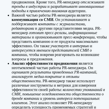
продвижения. Кроме того, PR-менеджер
отслеживает
тренды в индустрии
и р
азрабатывает инновационные
подходы к привлечению внимания
аудитории.
Важной частью работы PR-менеджера является
коммуникация со СМИ
. Он
устанавливает и
поддерживает контакты с журналистами
,
редакторами
и другими представителями медиа. PR-
менеджер
готовит пресс-релизы
,
информационные
материалы
и
организовывает пресс-конференции
, чтобы
представить компанию и ее продукты максимально
эффективно. Он также
участвует в интервью
и
интересуется мнением представителей СМИ о
компании
, чтобы вовремя реагировать на возникшие
вопросы и предложения.
Анализ эффективности продвижения
является
неотъемлемой частью работы PR-менеджера. Он
оценивает результаты проведенных PR-кампаний
,
анализирует медиа-покрытие
и
отзывы
общественности
. PR-менеджер также использует
различные инструменты и метрики для измерения
эффективности своей работы:
количество упоминаний в
СМИ, повышение осведомленности общественности о
бренде компании и уровень интереса потенциальных
клиентов
. Этот анализ позволяет PR-менеджеру
определить успешность применяемых стратегий и