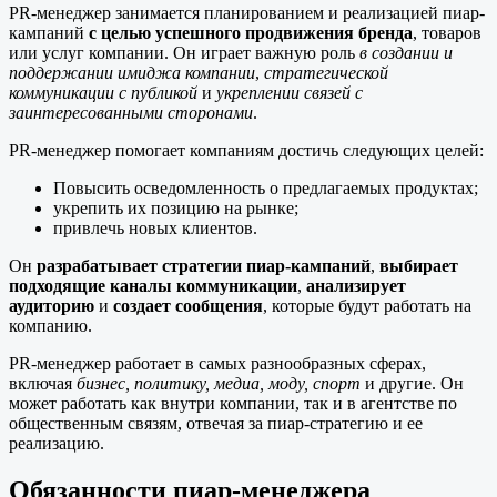
PR-менеджер занимается планированием и реализацией пиар-
кампаний
с целью успешного продвижения бренда
, товаров
или услуг компании. Он играет важную роль
в создании и
поддержании имиджа компании
,
стратегической
коммуникации с публикой
и
укреплении связей с
заинтересованными сторонами
.
PR-менеджер помогает компаниям достичь следующих целей:
Повысить осведомленность о предлагаемых продуктах;
укрепить их позицию на рынке;
привлечь новых клиентов.
Он
разрабатывает стратегии пиар-кампаний
,
выбирает
подходящие каналы коммуникации
,
анализирует
аудиторию
и
создает сообщения
, которые будут работать на
компанию.
PR-менеджер работает в самых разнообразных сферах,
включая
бизнес, политику, медиа, моду, спорт
и другие. Он
может работать как внутри компании, так и в агентстве по
общественным связям, отвечая за пиар-стратегию и ее
реализацию.
Обязанности пиар-менеджера