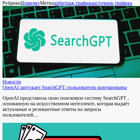
Рубрики
Новичку
Метки
арбитраж трафика
источник трафика
Новости
OpenAI запускает SearchGPT: пользователи разочарованы
OpenAI представила свою поисковую систему SearchGPT ,
основанную на искусственном интеллекте, которая выдаёт
актуальные и релевантные ответы на запросы
пользователей…