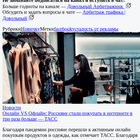
Не забывайте подписаться на канал и вступить в чат:
Больше годноты на канале —
Довольный Арбитражник
Обсудить и задать вопросы в чате —
Арбитраж трафика |
Довольный
Рубрики
Новичку
Метки
facebook
усталость от рекламы
Новости
Онлайн VS Офлайн: Россияне стали покупать в интернете в
три раза больше — ТАСС
Благодаря пандемии россияне перешли к активным онлайн
покупкам продуктов и одежды, как отмечает ТАСС. Благодаря