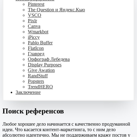
Pinterest
The Question и Яндекс.Кью
VSCO
Pixlr
Canva
Wmarkbot
iPiccy
Pablo Buffer
FlatIcon
Главред
Орфограф Лебедева
Display Purposes
Give Awation
RandStuff
Popsters
TrendHERO
Заключение
Поиск референсов
Любое хорошее дело начинается с качественно продуманной
идеи. Что касается контент-маркетинга, то с ним дело
абсолютно идентично. Мы не поддерживаем кражу постов у