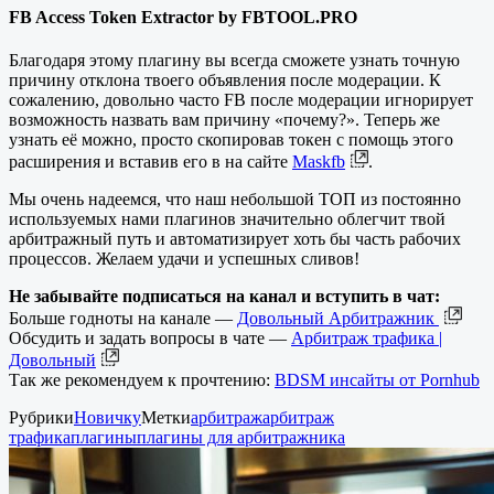
FB Access Token Extractor by FBTOOL.PRO
Благодаря этому плагину вы всегда сможете узнать точную
причину отклона твоего объявления после модерации. К
сожалению, довольно часто FB после модерации игнорирует
возможность назвать вам причину «почему?». Теперь же
узнать её можно, просто скопировав токен с помощь этого
расширения и вставив его в на сайте
Maskfb
.
Мы очень надеемся, что наш небольшой ТОП из постоянно
используемых нами плагинов значительно облегчит твой
арбитражный путь и автоматизирует хоть бы часть рабочих
процессов. Желаем удачи и успешных сливов!
Не забывайте подписаться на канал и вступить в чат:
Больше годноты на канале —
Довольный Арбитражник
Обсудить и задать вопросы в чате —
Арбитраж трафика |
Довольный
Так же рекомендуем к прочтению:
BDSM инсайты от Pornhub
Рубрики
Новичку
Метки
арбитраж
арбитраж
трафика
плагины
плагины для арбитражника