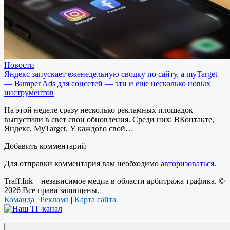
Новости
Яндекс запускает еженедельную сводку по сайту, а myTarget
— Bumper Ads для соцсетей — эти и еще несколько новых
инструментов
На этой неделе сразу несколько рекламных площадок
выпустили в свет свои обновления. Среди них: ВКонтакте,
Яндекс, MyTarget. У каждого свой…
Добавить комментарий
Для отправки комментария вам необходимо
авторизоваться
.
Traff.Ink – независимое медиа в области арбитража трафика. ©
2026 Все права защищены.
Команда
|
Реклама
|
Карта сайта