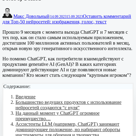
Макс Довольный
Оставить комментарий
|
14.09.2023
15.09.2023
для Топ-50 нейросетей: изображения, голос, текст
Прошло 9 месяцев с момента выхода ChatGPT и 7 месяцев с
тех пор, как он стало самым используемым приложением,
достигшим 100 миллионов активных пользователей в месяц,
открыв новую эру генеративного искусственного интеллекта.
Но помимо ChatGPT, как потребители взаимодействуют с
продуктами generative AI (GenAI)? В каких категориях
доминируют действующие AI и где появляются новые
компании? Кто может стать следующим “крупным игроком”?
Содержание:
Введение
Большинство ведущих продуктов с использование
нейросетей создаются “с нуля”
На данный момент у ChatGPT огромное
преимущество…
Ассистенты LLM (например, ChatGPT) занимают
доминирующее положение, но набирают обороты
инструменты для общения и творчества