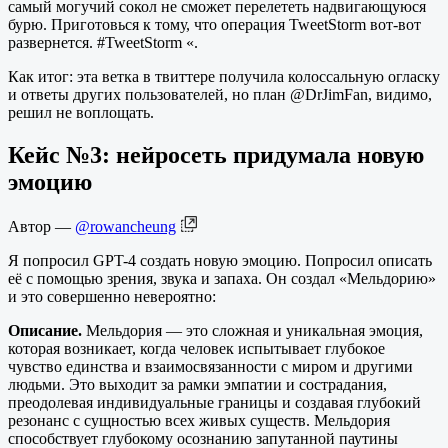
самый могучий сокол не сможет перелететь надвигающуюся
бурю. Приготовься к тому, что операция TweetStorm вот-вот
развернется. #TweetStorm «.
Как итог: эта ветка в твиттере получила колоссальную огласку
и ответы других пользователей, но план @DrJimFan, видимо,
решил не воплощать.
Кейс №3: нейросеть придумала новую
эмоцию
Автор —
@rowancheung
Я попросил GPT-4 создать новую эмоцию. Попросил описать
её с помощью зрения, звука и запаха. Он создал «Мельдорию»
и это совершенно невероятно:
Описание.
Мельдория — это сложная и уникальная эмоция,
которая возникает, когда человек испытывает глубокое
чувство единства и взаимосвязанности с миром и другими
людьми. Это выходит за рамки эмпатии и сострадания,
преодолевая индивидуальные границы и создавая глубокий
резонанс с сущностью всех живых существ. Мельдория
способствует глубокому осознанию запутанной паутины