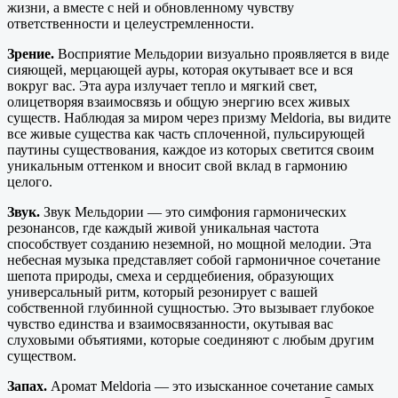
жизни, а вместе с ней и обновленному чувству
ответственности и целеустремленности.
Зрение.
Восприятие Мельдории визуально проявляется в виде
сияющей, мерцающей ауры, которая окутывает все и вся
вокруг вас. Эта аура излучает тепло и мягкий свет,
олицетворяя взаимосвязь и общую энергию всех живых
существ. Наблюдая за миром через призму Meldoria, вы видите
все живые существа как часть сплоченной, пульсирующей
паутины существования, каждое из которых светится своим
уникальным оттенком и вносит свой вклад в гармонию
целого.
Звук.
Звук Мельдории — это симфония гармонических
резонансов, где каждый живой уникальная частота
способствует созданию неземной, но мощной мелодии. Эта
небесная музыка представляет собой гармоничное сочетание
шепота природы, смеха и сердцебиения, образующих
универсальный ритм, который резонирует с вашей
собственной глубинной сущностью. Это вызывает глубокое
чувство единства и взаимосвязанности, окутывая вас
слуховыми объятиями, которые соединяют с любым другим
существом.
Запах.
Аромат Meldoria — это изысканное сочетание самых