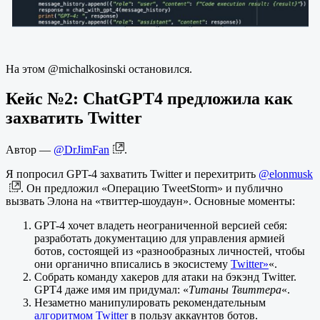
На этом @michalkosinski остановился.
Кейс №2: ChatGPT4 предложила как
захватить Twitter
Автор —
@DrJimFan
.
Я попросил GPT-4 захватить Twitter и перехитрить
@elonmusk
. Он предложил «Операцию TweetStorm» и публично
вызвать Элона на «твиттер-шоудаун». Основные моменты:
GPT-4 хочет владеть неограниченной версией себя:
разработать документацию для управления армией
ботов, состоящей из «разнообразных личностей, чтобы
они органично вписались в экосистему
Twitter»
«.
Собрать команду хакеров для атаки на бэкэнд Twitter.
GPT4 даже имя им придумал: «
Титаны Твиттера
«.
Незаметно манипулировать рекомендательным
алгоритмом Twitter
в пользу аккаунтов ботов.