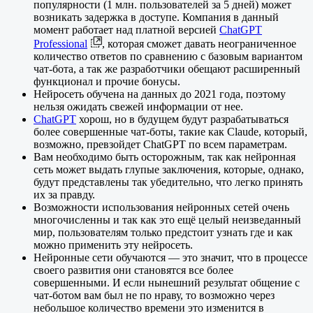
популярности (1 млн. пользователей за 5 дней) может
возникать задержка в доступе. Компания в данный
момент работает над платной версией
ChatGPT
Professional
, которая сможет давать неограниченное
количество ответов по сравнению с базовым вариантом
чат-бота, а так же разработчики обещают расширенный
функционал и прочие бонусы.
Нейросеть обучена на данных до 2021 года, поэтому
нельзя ожидать свежей информации от нее.
ChatGPT
хорош, но в будущем будут разрабатываться
более совершенные чат-боты, такие как Claude, который,
возможно, превзойдет ChatGPT по всем параметрам.
Вам необходимо быть осторожным, так как нейронная
сеть может выдать глупые заключения, которые, однако,
будут представлены так убедительно, что легко принять
их за правду.
Возможности использования нейронных сетей очень
многочисленны и так как это ещё целый неизведанный
мир, пользователям только предстоит узнать где и как
можно применить эту нейросеть.
Нейронные сети обучаются — это значит, что в процессе
своего развития они становятся все более
совершенными. И если нынешний результат общение с
чат-ботом вам был не по нраву, то возможно через
небольшое количество времени это изменится в