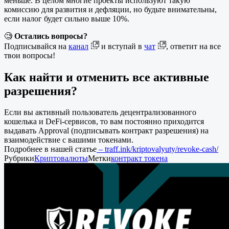
меньше. В целом многие проекты используют такую
комиссию для развития и дефляции, но будьте внимательны,
если налог будет сильно выше 10%.
🧐
Остались вопросы?
Подписывайся на
канал
и вступай в
чат
, ответит на все
твои вопросы!
Как найти и отменить все активные
разрешения?
Если вы активный пользователь децентрализованного
кошелька и DeFi-сервисов, то вам постоянно приходится
выдавать Approval (подписывать контракт разрешения) на
взаимодействие с вашими токенами.
Подробнее в нашей статье
– traff.ink/kriptovalyuty/revoke-cash/
Рубрики
Криптовалюты
Метки
контракт токена