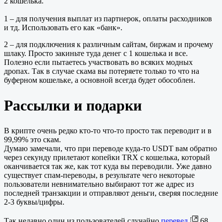
2 кошелька.
1 – для получения выплат из партнерок, оплаты расходников
и тд. Использовать его как «банк».
2 – для подключения к различным сайтам, биржам и прочему
шлаку. Просто закиньте туда денег с 1 кошелька и все.
Полезно если пытаетесь участвовать во всяких модных
дропах. Так в случае скама вы потеряете только то что на
буферном кошельке, а основной всегда будет обособлен.
Рассылки и подарки
В крипте очень редко кто-то что-то просто так переводит и в
99,99% это скам.
Думаю замечали, что при переводе куда-то USDT вам обратно
через секунду прилетают копейки TRX с кошелька, который
оканчивается так же, как тот куда вы переводили. Уже давно
существует спам-переводы, в результате чего некоторые
пользователи невнимательно выбирают тот же адрес из
последней транзакции и отправляют деньги, сверяя последние
2-3 буквы/цифры.
Так недавно один из пользователей случайно
перевел
68