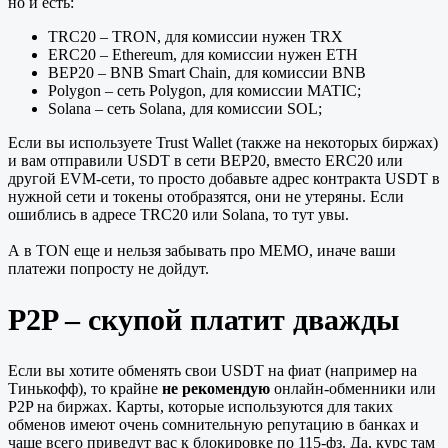
но и есть:
TRC20 – TRON, для комиссии нужен TRX
ERC20 – Ethereum, для комиссии нужен ETH
BEP20 – BNB Smart Chain, для комиссии BNB
Polygon – сеть Polygon, для комиссии MATIC;
Solana – сеть Solana, для комиссии SOL;
Если вы используете Trust Wallet (также на некоторых биржах)
и вам отправили USDT в сети BEP20, вместо ERC20 или
другой EVM-сети, то просто добавьте адрес контракта USDT в
нужной сети и токены отобразятся, они не утеряны. Если
ошиблись в адресе TRC20 или Solana, то тут увы.
А в TON еще и нельзя забывать про MEMO, иначе ваши
платежи попросту не дойдут.
P2P – скупой платит дважды
Если вы хотите обменять свои USDT на фиат (например на
Тинькофф), то крайне
не рекомендую
онлайн-обменники или
P2P на биржах. Карты, которые используются для таких
обменов имеют очень сомнительную репутацию в банках и
чаще всего приведут вас к блокировке по 115-фз. Да, курс там