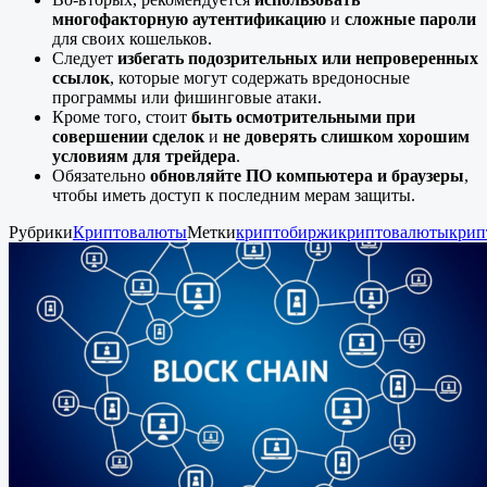
многофакторную аутентификацию
и
сложные пароли
для своих кошельков.
Следует
избегать подозрительных или непроверенных
ссылок
, которые могут содержать вредоносные
программы или фишинговые атаки.
Кроме того, стоит
быть осмотрительными при
совершении сделок
и
не доверять слишком хорошим
условиям для трейдера
.
Обязательно
обновляйте ПО компьютера и браузеры
,
чтобы иметь доступ к последним мерам защиты.
Рубрики
Криптовалюты
Метки
криптобиржи
криптовалюты
крип