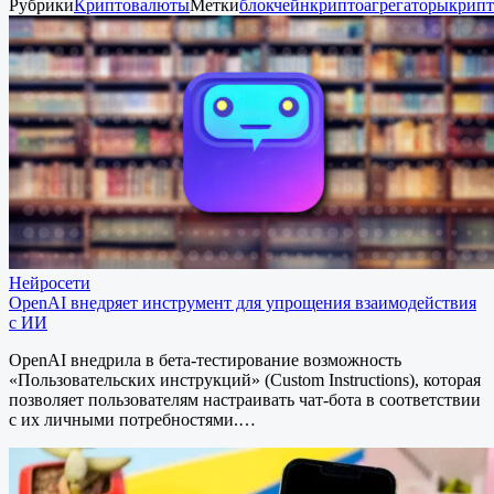
Рубрики
Криптовалюты
Метки
блокчейн
криптоагрегаторы
крип
Нейросети
OpenAI внедряет инструмент для упрощения взаимодействия
с ИИ
OpenAI внедрила в бета-тестирование возможность
«Пользовательских инструкций» (Custom Instructions), которая
позволяет пользователям настраивать чат-бота в соответствии
с их личными потребностями.…