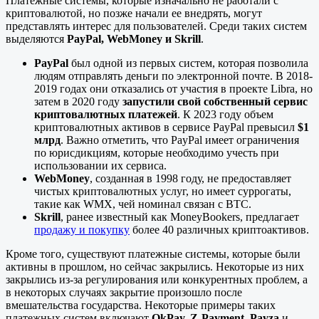
Платежные системы, которые изначально не работали с
криптовалютой, но позже начали ее внедрять, могут
представлять интерес для пользователей. Среди таких систем
выделяются
PayPal, WebMoney и Skrill
.
PayPal
был одной из первых систем, которая позволила
людям отправлять деньги по электронной почте. В 2018-
2019 годах они отказались от участия в проекте Libra, но
затем в 2020 году
запустили свой собственный сервис
криптовалютных платежей
. К 2023 году объем
криптовалютных активов в сервисе PayPal превысил
$1
млрд
. Важно отметить, что PayPal имеет ограничения
по юрисдикциям, которые необходимо учесть при
использовании их сервиса.
WebMoney
, созданная в 1998 году, не предоставляет
чистых криптовалютных услуг, но имеет суррогаты,
такие как WMX, чей номинал связан с BTC.
Skrill
, ранее известный как MoneyBookers, предлагает
продажу и покупку
более 40 различных криптоактивов.
Кроме того, существуют платежные системы, которые были
активны в прошлом, но сейчас закрылись. Некоторые из них
закрылись из-за регулирования или конкурентных проблем, а
в некоторых случаях закрытие произошло после
вмешательства государства. Некоторые примеры таких
платежных систем включают
OkPay, Z-Payment, Payza
и